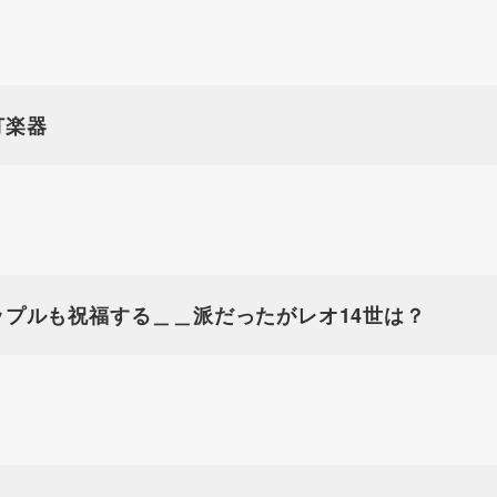
打楽器
ップルも祝福する＿＿派だったがレオ14世は？