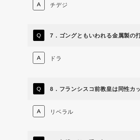
チデジ
7．ゴングともいわれる金属製の
ドラ
8．フランシスコ前教皇は同性カ
リベラル