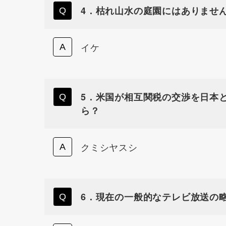
4．枯れ山水の庭園にはありませ
イケ
5．米国が相互関税の交渉を日本
ら？
クミシヤスシ
6．現在の一般的なテレビ放送の