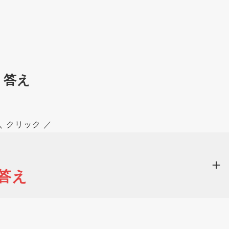
 答え
＼ クリック ／
答え