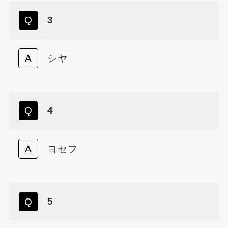
3
シヤ
4
ヨセフ
5