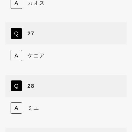
カオス
27
ケニア
28
ミエ