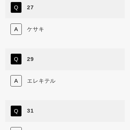
27
ケサキ
29
エレキテル
31