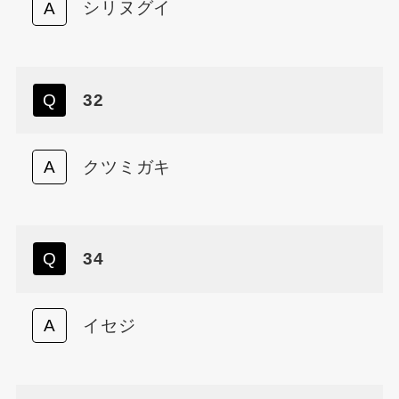
シリヌグイ
32
クツミガキ
34
イセジ