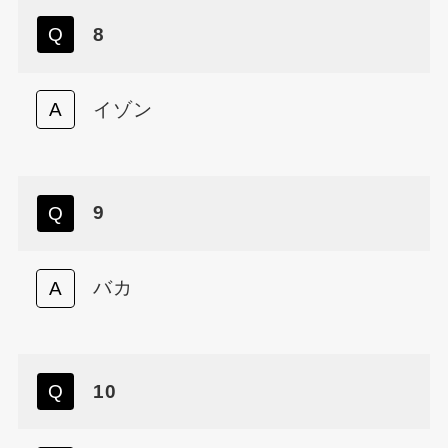
8
イゾン
9
バカ
10