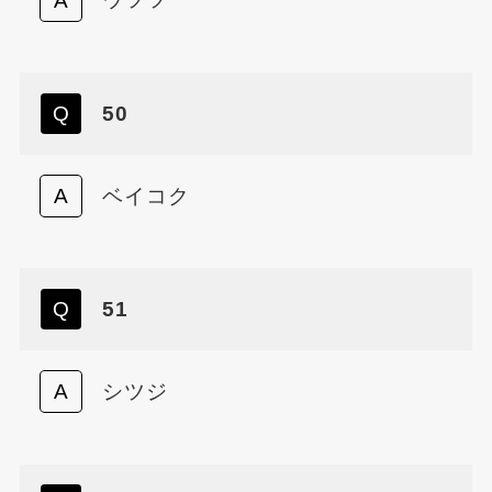
50
ベイコク
51
シツジ