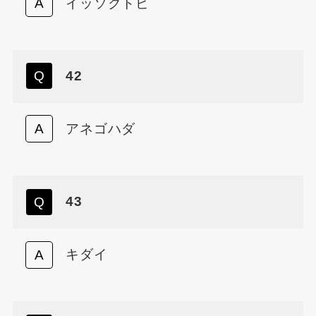
イッソクトビ
42
アネゴハダ
43
キダイ