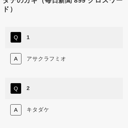
タテのカギ（毎日新聞 899 クロスワー
ド）
1
アサクラフミオ
2
キタダケ