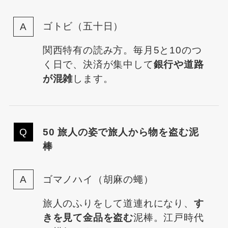
ゴトビ（五十日）
関西特有の読み方。毎月5と10のつ
く日で、決済が集中して
銀行や道路
が混雑
します。
50 旅人の姿で旅人から物を盗む泥
棒
ゴマノハイ（胡麻の蠅）
旅人のふりをして道連れになり、
す
きを見て金品を盗む
泥棒。江戸時代