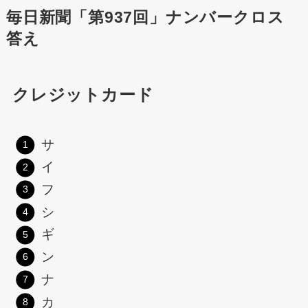
毎日新聞「第937回」ナンバークロス
答え
クレジットカード
サ
イ
フ
シ
ギ
ン
ナ
カ