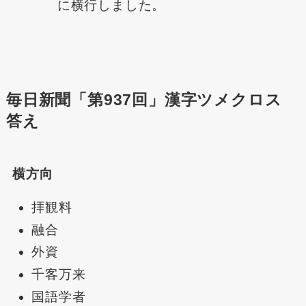
に横行しました。
毎日新聞「第937回」漢字ツメクロス
答え
横方向
拝観料
融合
外資
千客万来
国語学者