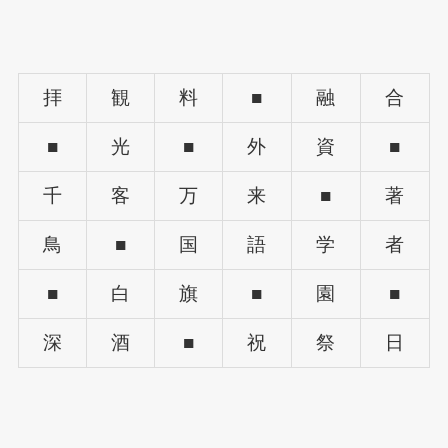
拝
観
料
■
融
合
■
光
■
外
資
■
千
客
万
来
■
著
鳥
■
国
語
学
者
■
白
旗
■
園
■
深
酒
■
祝
祭
日