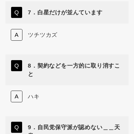
7．白星だけが並んています
ツチツカズ
8．契約などを一方的に取り消すこ
と
ハキ
9．自民党保守派が認めない＿＿天