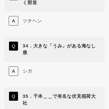
く部首
ツチヘン
34．大きな「うみ」がある海なし
県
シガ
35．千本＿＿で有名な伏見稲荷大
社