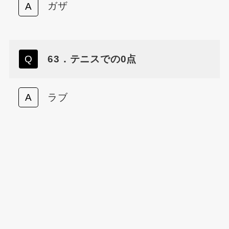
ガザ
63．テニスでの0点
ラブ