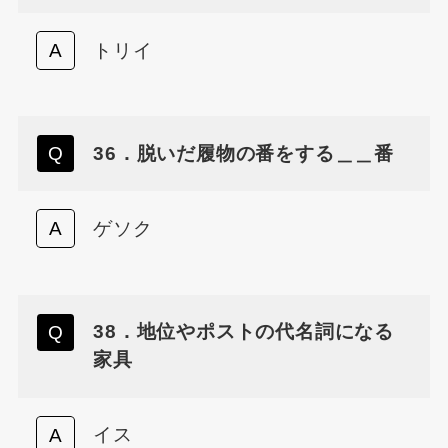
トリイ
36．脱いだ履物の番をする＿＿番
ゲソク
38．地位やポストの代名詞になる
家具
イス