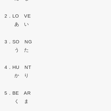
2．LO VE
あ い
3．SO NG
う た
4．HU NT
か り
5．BE AR
く ま