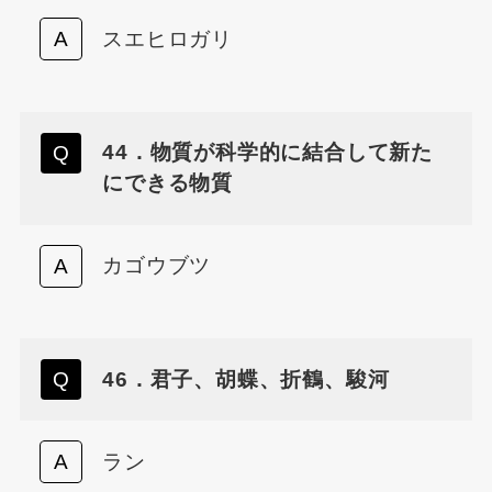
スエヒロガリ
44．物質が科学的に結合して新た
にできる物質
カゴウブツ
46．君子、胡蝶、折鶴、駿河
ラン