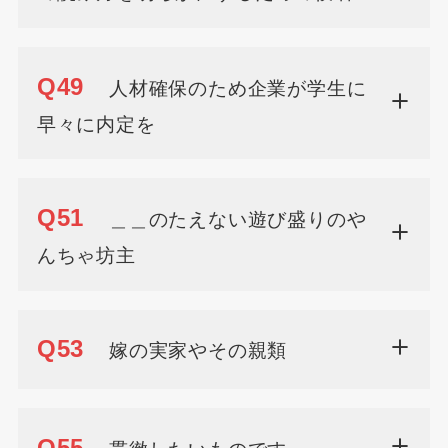
Q49
人材確保のため企業が学生に
早々に内定を
Q51
＿＿のたえない遊び盛りのや
んちゃ坊主
Q53
嫁の実家やその親類
Q55