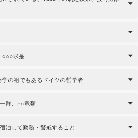
○○○求是
会学の祖でもあるドイツの哲学者
一群、○○竜類
に宿泊して勤務・警戒すること