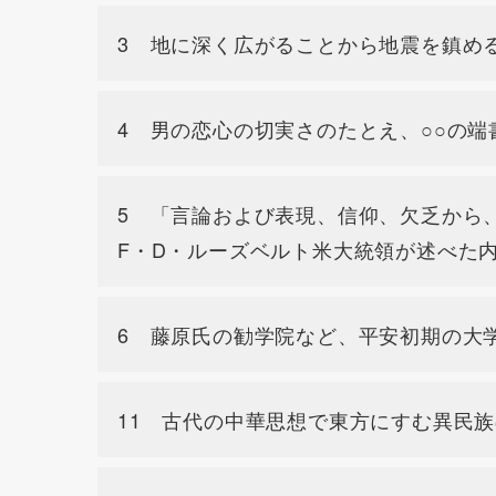
3 地に深く広がることから地震を鎮め
4 男の恋心の切実さのたとえ、○○の端
5 「言論および表現、信仰、欠乏から、
F・D・ルーズベルト米大統領が述べた
6 藤原氏の勧学院など、平安初期の大
11 古代の中華思想で東方にすむ異民