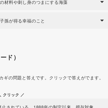
）の材料や刺し身のつまにする海藻
で子孫が得る幸福のこと
ワード）
カギの問題と答えです。クリックで答えがでます。
＼ クリック ／
止されている、1888年の制定以来、授与対象