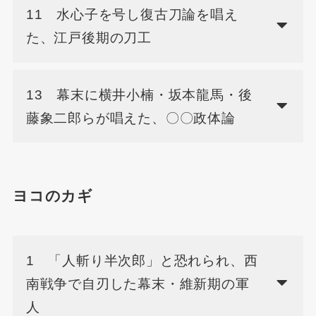
11 水心子を号し復古刀論を唱え
た、江戸後期の刀工
13 幕末に横井小楠・坂本龍馬・後
藤象二郎らが唱えた、〇〇政体論
ヨコのカギ
1 「人斬り半次郎」と恐れられ、西
南戦争で自刃した幕末・維新期の軍
人