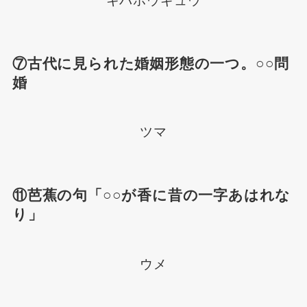
キバホウギュウ
⑦古代に見られた婚姻形態の一つ。○○問
婚
ツマ
⑪芭蕉の句「○○が香に昔の一字あはれな
り」
ウメ