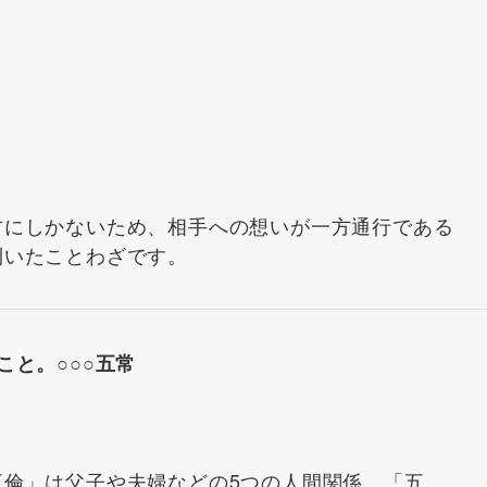
方にしかないため、相手への想いが一方通行である
利いたことわざです。
こと。○○○五常
五倫」は父子や夫婦などの5つの人間関係、「五