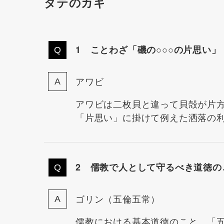
タテのカギ
1 ことわざ「磯の○○○の片思い」
アワビ
アワビは二枚貝と違って貝殻が片
「片思い」に掛けて例えた洒落の
2 儒教で人として守るべき道徳の
ゴリン（五倫五常）
儒教における基本道徳のこと。「