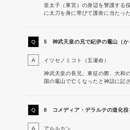
皇太子（東宮）の身辺を警護する
に太刀を身に帯びて護衛に当たっ
5 神武天皇の兄で紀伊の竈山（か
イツセノミコト（五瀬命）
神武天皇の長兄。東征の際、大和
国の竈山で亡くなったと神話に記
8 コメディア・デラルテの道化役
アルルカン