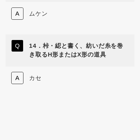
ムケン
14．桛・綛と書く、紡いだ糸を巻
き取るH形またはX形の道具
カセ