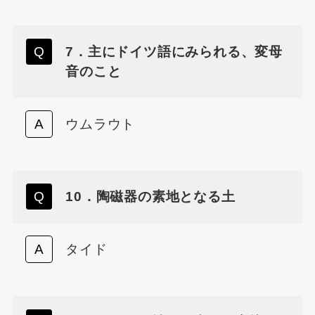
7．主にドイツ語にみられる、変母
音のこと
ウムラウト
10．陶磁器の素地となる土
タイド