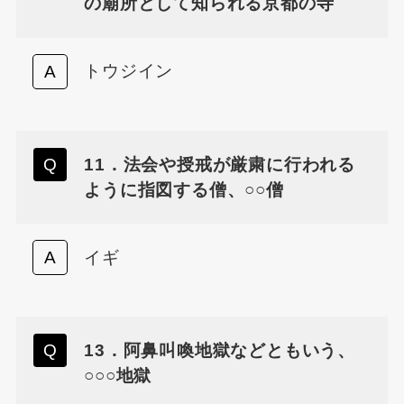
の廟所として知られる京都の寺
トウジイン
11．法会や授戒が厳粛に行われる
ように指図する僧、○○僧
イギ
13．阿鼻叫喚地獄などともいう、
○○○地獄