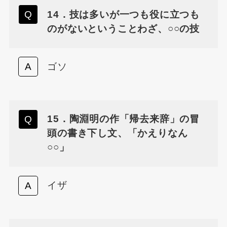
14．技は多いが一つも役に立つも
のがないということわざ、○○の技
ゴソ
15．陶淵明の作「帰去来辞」の冒
頭の書き下し文、「かえりなん
○○」
イザ