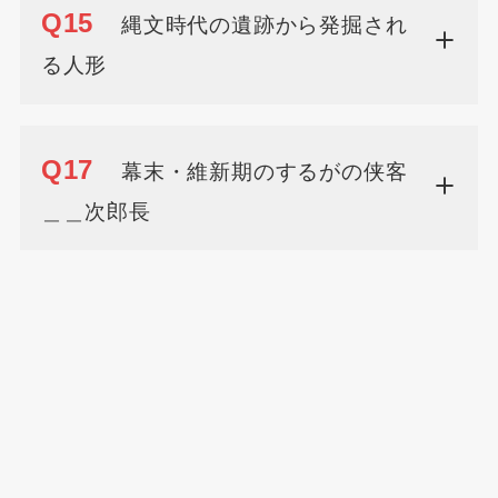
Q15
縄文時代の遺跡から発掘され
る人形
Q17
幕末・維新期のするがの侠客
＿＿次郎長