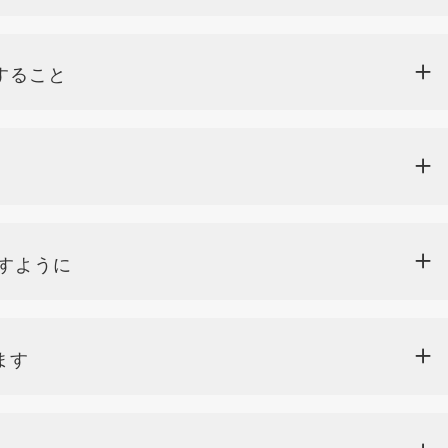
すること
すように
ます