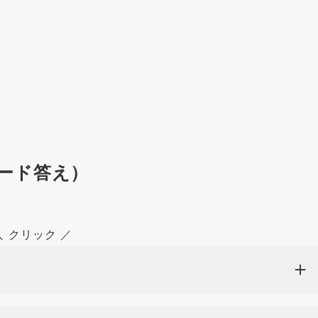
ード答え）
＼ クリック ／