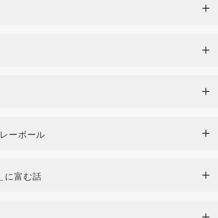
プレーボール
＿に富む話