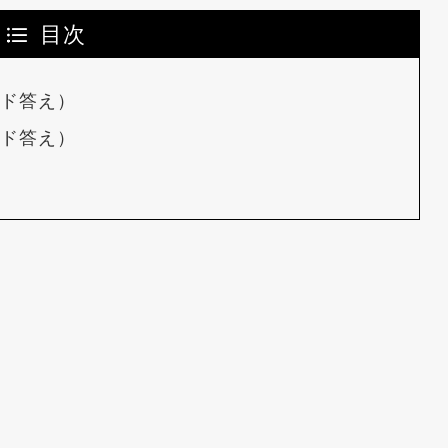
目次
ード答え）
ード答え）