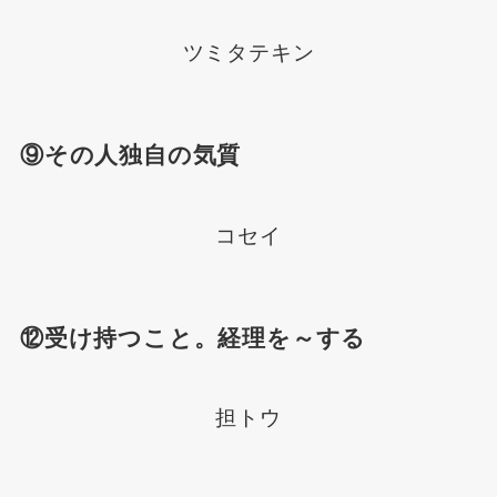
ツミタテキン
⑨その人独自の気質
コセイ
⑫受け持つこと。経理を～する
担トウ