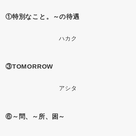
①特別なこと。～の待遇
ハカク
③TOMORROW
アシタ
⑥～問、～所、困～