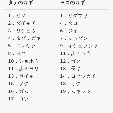
タテのカギ
ヨコのカギ
1．ヒジ
1．ヒダマリ
2．ダイキチ
4．タコ
3．リシュウ
6．ジイ
4．タダシガキ
7．ショダン
5．コンヤク
9．キシュクシャ
8．ヨク
11．歩チョウ
10．ショホウ
12．ガク
11．歩ミヨリ
13．長キ
13．長イキ
14．ヨソウガイ
15．ソク
18．リク
16．ガム
19．ムキシツ
17．コツ