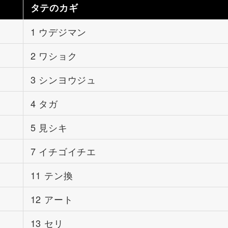
タテのカギ
1 ウデジマン
2 ワショク
3 シンヨウジュ
4 タガ
5 見シキ
7 イチゴイチエ
11 テン換
12 アート
13 セリ