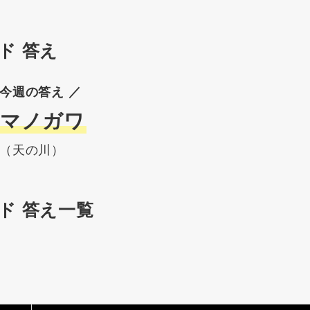
ド 答え
 今週の答え ／
マノガワ
（天の川）
ド 答え一覧