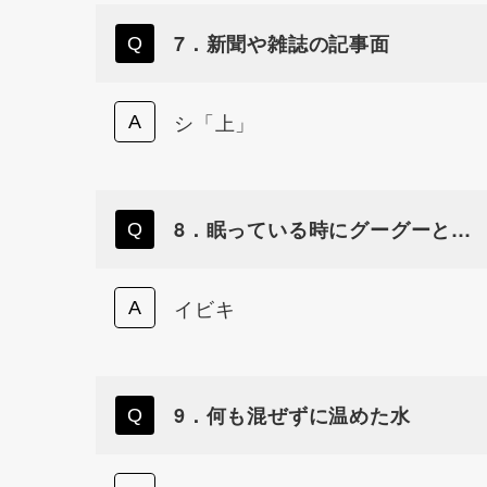
7．新聞や雑誌の記事面
シ「上」
8．眠っている時にグーグーと…
イビキ
9．何も混ぜずに温めた水