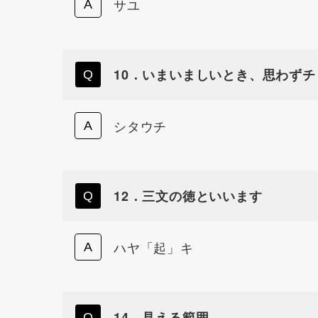
サユ
10．いまいましいとき、思わずチ
シタウチ
12．三文の徳といいます
ハヤ「起」キ
14．見える範囲