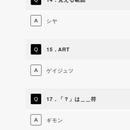
シヤ
15．ART
ゲイジュツ
17．「？」は＿＿符
ギモン