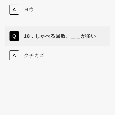
ヨウ
18．しゃべる回数。＿＿が多い
クチカズ