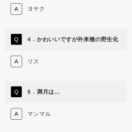
ヨヤク
4．かわいいですが外来種の野生化
リス
5．満月は…
マンマル