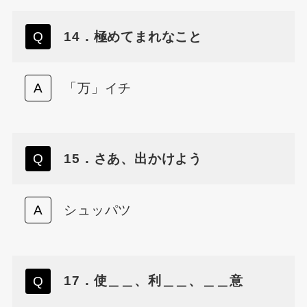
14．極めてまれなこと
「万」イチ
15．さあ、出かけよう
シュッパツ
17．使＿＿、利＿＿、＿＿意