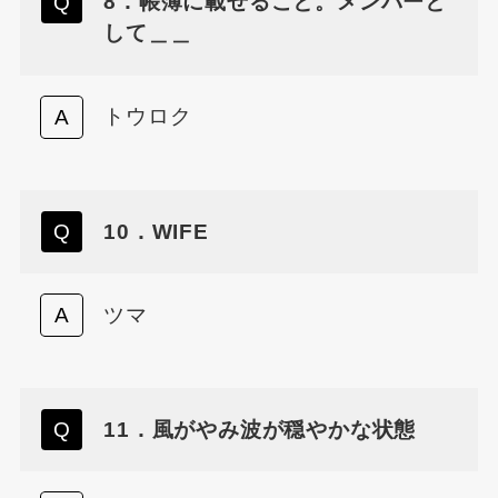
8．帳簿に載せること。メンバーと
して＿＿
トウロク
10．WIFE
ツマ
11．風がやみ波が穏やかな状態