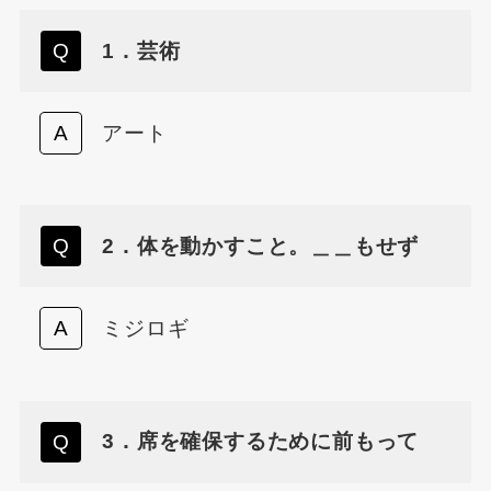
1．芸術
アート
2．体を動かすこと。＿＿もせず
ミジロギ
3．席を確保するために前もって