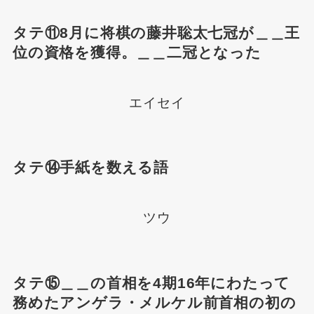
タテ⑪8月に将棋の藤井聡太七冠が＿＿王
位の資格を獲得。＿＿二冠となった
エイセイ
タテ⑭手紙を数える語
ツウ
タテ⑮＿＿の首相を4期16年にわたって
務めたアンゲラ・メルケル前首相の初の