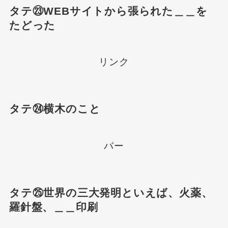
タテ㉓WEBサイトから張られた＿＿を
たどった
リンク
タテ㉔横木のこと
バー
タテ㉕世界の三大発明といえば、火薬、
羅針盤、＿＿印刷