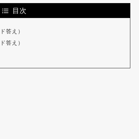
目次
ード答え）
ード答え）