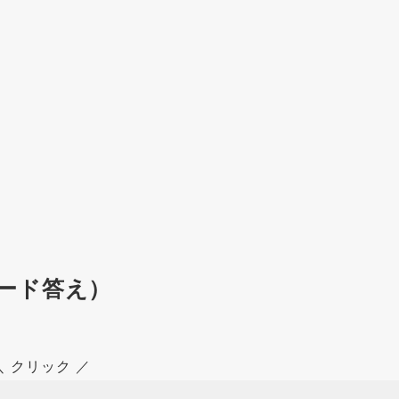
ード答え）
＼ クリック ／