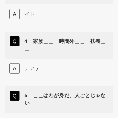
イト
4 家族＿＿ 時間外＿＿ 扶養＿
＿
テアテ
5 ＿＿はわが身だ、人ごとじゃな
い