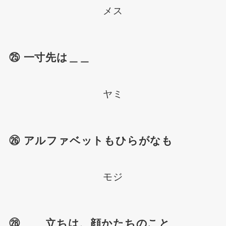
メス
㉕ 一寸先は＿＿
ヤミ
㉖ アルファベットもひらがなも
モジ
㉘ ＿＿立ちは、顔かたちのこと