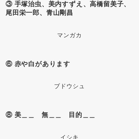
③ 手塚治虫、美内すずえ、高橋留美子、
尾田栄一郎、青山剛昌
マンガカ
⑥ 赤や白があります
ブドウシュ
⑧ 美＿＿ 無＿＿ 目的＿＿
イシキ