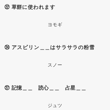
㉒ 草餅に使われます
ヨモギ
㉔ アスピリン＿＿はサラサラの粉雪
スノー
㉗ 記憶＿＿ 読心＿＿ 占星＿＿
ジュツ