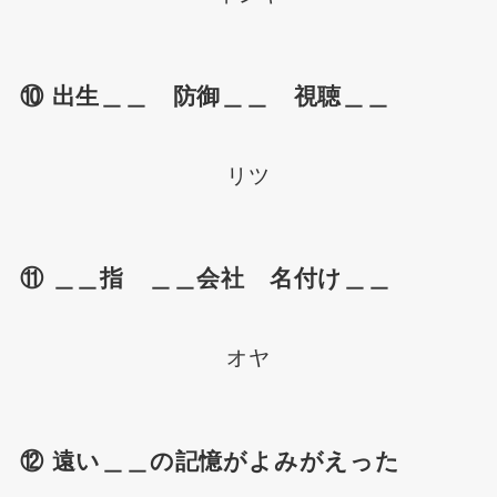
⑩ 出生＿＿ 防御＿＿ 視聴＿＿
リツ
⑪ ＿＿指 ＿＿会社 名付け＿＿
オヤ
⑫ 遠い＿＿の記憶がよみがえった