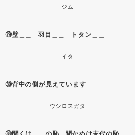
ジム
㉙壁＿＿ 羽目＿＿ トタン＿＿
イタ
㉚背中の側が見えています
ウシロスガタ
㉝聞くは＿＿の恥、聞かぬは末代の恥