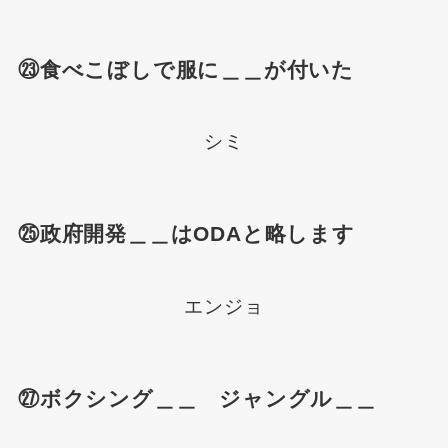
㉓食べこぼしで服に＿＿が付いた
シミ
㉕政府開発＿＿はODAと略します
エンジョ
㉗ボクシング＿＿ ジャングル＿＿