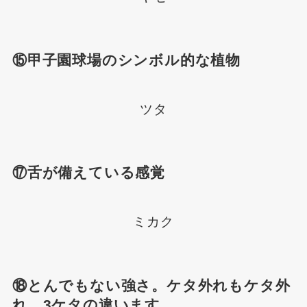
⑮甲子園球場のシンボル的な植物
ツタ
⑰舌が備えている感覚
ミカク
⑱とんでもない強さ。ケタ外れもケタ外
れ、3ケタの違います