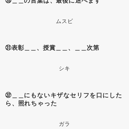
㉘＿＿の言葉は、最後に述べます
ムスビ
㉛表彰＿＿、授賞＿＿、＿＿次第
シキ
㉜＿＿にもないキザなセリフを口にした
ら、照れちゃった
ガラ