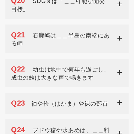
Q20
SDGｓは「＿＿可能な開発
目標」
Q21
石廊崎は＿＿半島の南端にあ
る岬
Q22
幼虫は地中で何年も過ごし、
成虫の雄は大きな声で鳴きます
Q23
袖や袴（はかま）や裸の部首
Q24
ブドウ糖や水あめは、＿＿料