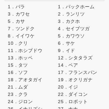
1．バラ
1．バックホーム
3．カワセ
2．ランリツ
5．カサ
3．カクホ
7．ツンドク
4．セイブツガ
8．イイワケ
5．カワウソ
10．クリ
6．サケ
11．ホシブドウ
9．イド
13．ホッペ
12．シタタラズ
15．タツ
14．ペア
16．ソフ
17．フランスパン
18．アオタガイ
19．オクリガナ
21．ムダ
20．イジ
23．クラ
22．ダイコン
24．ジロン
25．ロボット
26．イナリズシ
27．ナナ