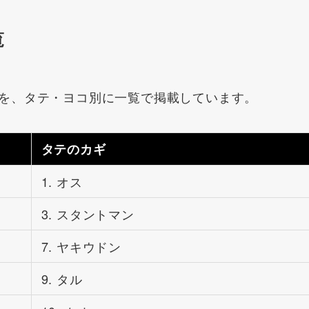
覧
を、タテ・ヨコ別に一覧で掲載しています。
タテのカギ
1. オス
3. スタントマン
7. ヤキウドン
9. タル