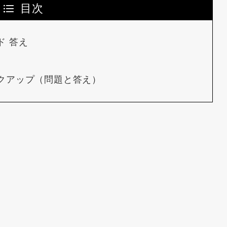
目次
ド 答え
ックアップ（問題と答え）