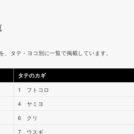
覧
を、タテ・ヨコ別に一覧で掲載しています。
タテのカギ
1 フトコロ
4 ヤミヨ
6 クリ
7 ウスギ