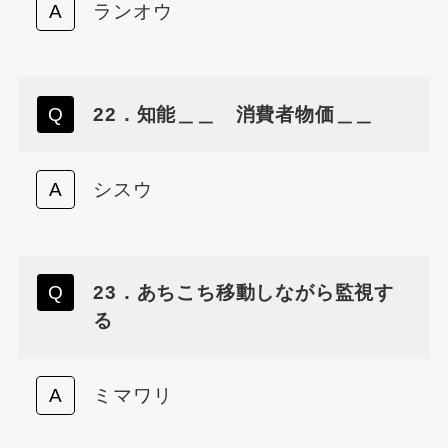
ランオウ
22．知能＿＿ 消費者物価＿＿
シスウ
23．あちこち移動しながら監視す
る
ミマワリ