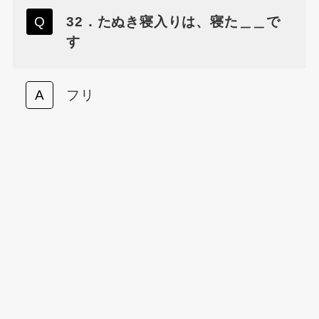
32．たぬき寝入りは、寝た＿＿で
す
フリ