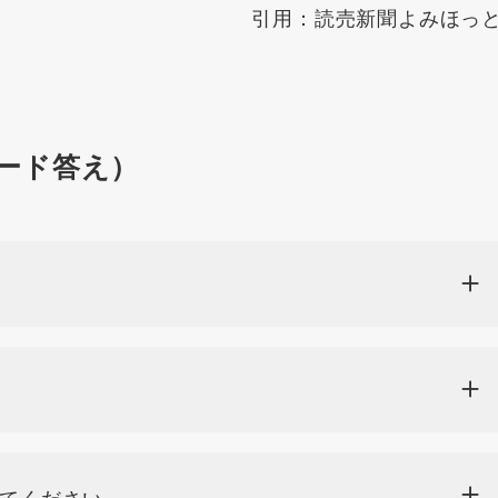
引用：読売新聞よみほっ
ード答え）
ってください