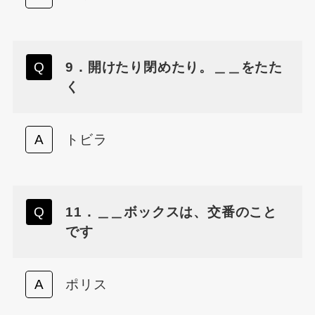
9．開けたり閉めたり。＿＿をたた
く
トビラ
11．＿＿ボックスは、交番のこと
です
ポリス