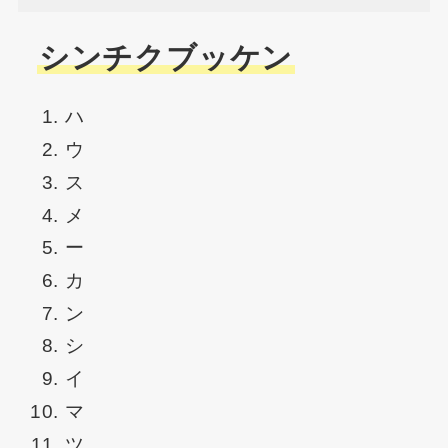
シンチクブッケン
ハ
ウ
ス
メ
ー
カ
ン
シ
イ
マ
ツ