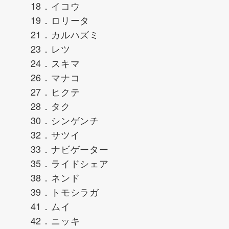
18．イコウ
19．ロリータ
21．カルハズミ
23．レツ
24．スキマ
26．マナコ
27．ヒクテ
28．タク
30．シンゲンチ
32．サツイ
33．ナビゲーター
35．ライドシェア
38．ネンド
39．トモシラガ
41．ムイ
42．ニッキ