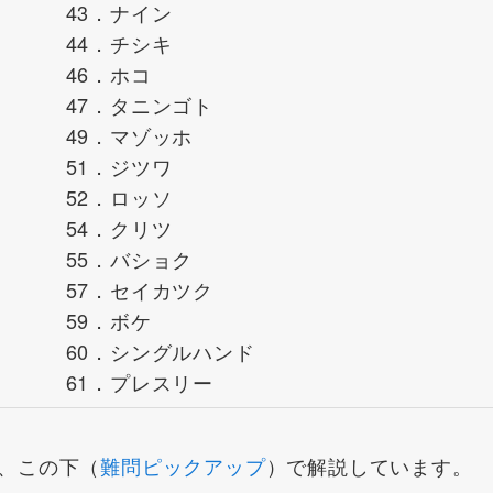
43．ナイン
44．チシキ
46．ホコ
47．タニンゴト
49．マゾッホ
51．ジツワ
52．ロッソ
54．クリツ
55．バショク
57．セイカツク
59．ボケ
60．シングルハンド
61．プレスリー
、この下（
難問ピックアップ
）で解説しています。