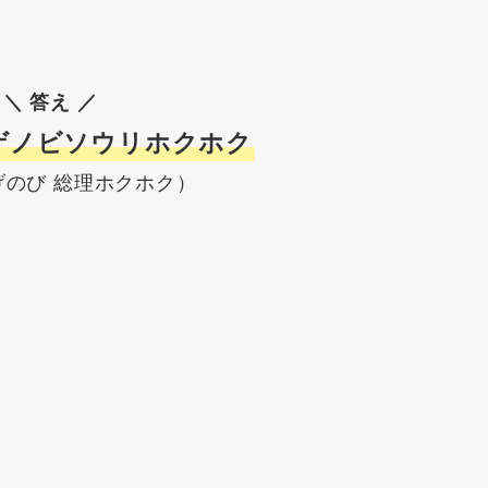
＼ 答え ／
ゲノビソウリホクホク
げのび 総理ホクホク）