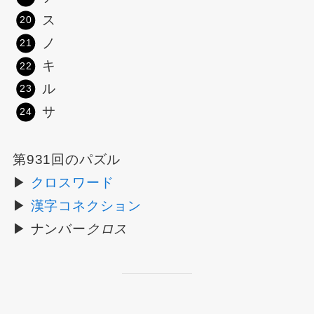
ス
ノ
キ
ル
サ
第931回のパズル
▶
クロスワード
▶
漢字コネクション
▶ ナンバー
クロス