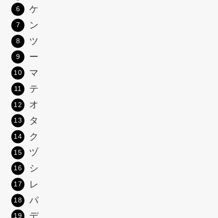
ケ
ン
ツ
ー
マ
テ
オ
タ
ク
ヅ
シ
レ
パ
デ