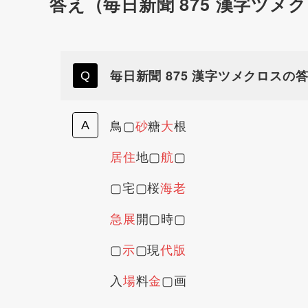
答え（毎日新聞 875 漢字ツメ
毎日新聞 875 漢字ツメクロスの
鳥▢
砂
糖
大
根
居住
地▢
航
▢
▢宅▢桜
海老
急展
開▢時▢
▢
示
▢現
代版
入
場
料
金
▢画