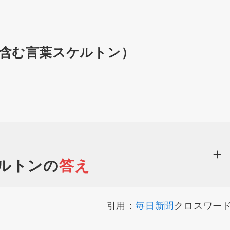
」を含む言葉スケルトン）
ルトンの
答え
引用：
毎日新聞
クロスワー