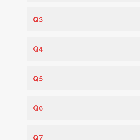
Q3
Q4
Q5
Q6
Q7