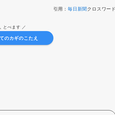
引用：
毎日新聞
クロスワー
＼ とべます ／
てのカギのこたえ