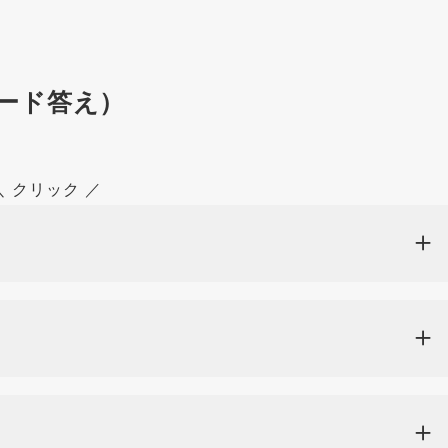
ード答え）
＼ クリック ／